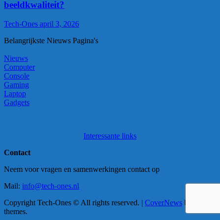
beeldkwaliteit?
Tech-Ones
april 3, 2026
Belangrijkste Nieuws Pagina's
Nieuws
Computer
Console
Gaming
Laptop
Gadgets
Interessante links
Contact
Neem voor vragen en samenwerkingen contact op
Mail:
info@tech-ones.nl
Copyright Tech-Ones © All rights reserved.
|
CoverNews
by AF
themes.