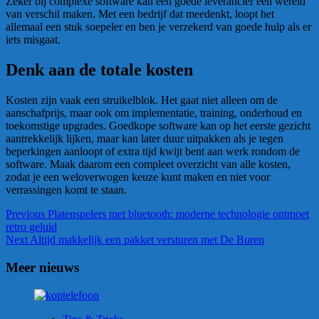
Zeker bij complexe software kan een goede leverancier een wereld
van verschil maken. Met een bedrijf dat meedenkt, loopt het
allemaal een stuk soepeler en ben je verzekerd van goede hulp als er
iets misgaat.
Denk aan de totale kosten
Kosten zijn vaak een struikelblok. Het gaat niet alleen om de
aanschafprijs, maar ook om implementatie, training, onderhoud en
toekomstige upgrades. Goedkope software kan op het eerste gezicht
aantrekkelijk lijken, maar kan later duur uitpakken als je tegen
beperkingen aanloopt of extra tijd kwijt bent aan werk rondom de
software. Maak daarom een compleet overzicht van alle kosten,
zodat je een weloverwogen keuze kunt maken en niet voor
verrassingen komt te staan.
Continue
Previous
Platenspelers met bluetooth: moderne technologie ontmoet
retro geluid
Reading
Next
Altijd makkelijk een pakket versturen met De Buren
Meer nieuws