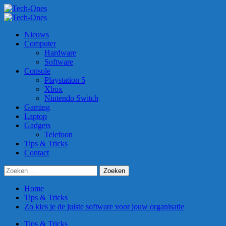
Ga
naar
Primair
de
menu
Nieuws
inhoud
Computer
Hardware
Software
Console
Playstation 5
Xbox
Nintendo Switch
Gaming
Laptop
Gadgets
Telefoon
Tips & Tricks
Contact
Zoeken
naar:
Home
Tips & Tricks
Zo kies je de juiste software voor jouw organisatie
Tips & Tricks