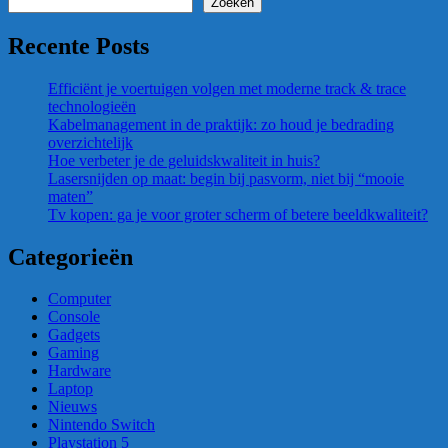
Zoeken
Recente Posts
Efficiënt je voertuigen volgen met moderne track & trace
technologieën
Kabelmanagement in de praktijk: zo houd je bedrading
overzichtelijk
Hoe verbeter je de geluidskwaliteit in huis?
Lasersnijden op maat: begin bij pasvorm, niet bij “mooie
maten”
Tv kopen: ga je voor groter scherm of betere beeldkwaliteit?
Categorieën
Computer
Console
Gadgets
Gaming
Hardware
Laptop
Nieuws
Nintendo Switch
Playstation 5