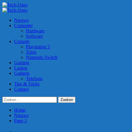
Ga
naar
Primair
de
menu
Nieuws
inhoud
Computer
Hardware
Software
Console
Playstation 5
Xbox
Nintendo Switch
Gaming
Laptop
Gadgets
Telefoon
Tips & Tricks
Contact
Zoeken
naar:
Home
Nieuws
Page 3