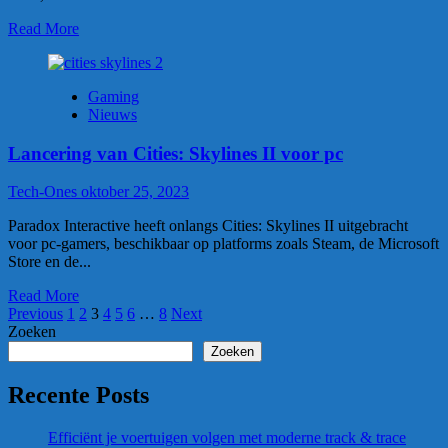
Read More
Gaming
Nieuws
Lancering van Cities: Skylines II voor pc
Tech-Ones
oktober 25, 2023
Paradox Interactive heeft onlangs Cities: Skylines II uitgebracht
voor pc-gamers, beschikbaar op platforms zoals Steam, de Microsoft
Store en de...
Read More
Berichten
Previous
1
2
3
4
5
6
…
8
Next
Zoeken
paginering
Zoeken
Recente Posts
Efficiënt je voertuigen volgen met moderne track & trace