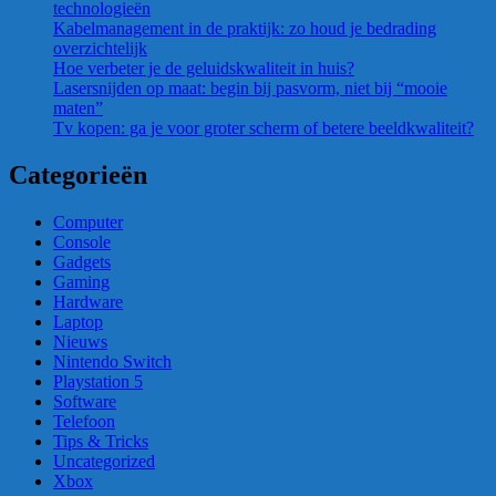
technologieën
Kabelmanagement in de praktijk: zo houd je bedrading
overzichtelijk
Hoe verbeter je de geluidskwaliteit in huis?
Lasersnijden op maat: begin bij pasvorm, niet bij “mooie
maten”
Tv kopen: ga je voor groter scherm of betere beeldkwaliteit?
Categorieën
Computer
Console
Gadgets
Gaming
Hardware
Laptop
Nieuws
Nintendo Switch
Playstation 5
Software
Telefoon
Tips & Tricks
Uncategorized
Xbox